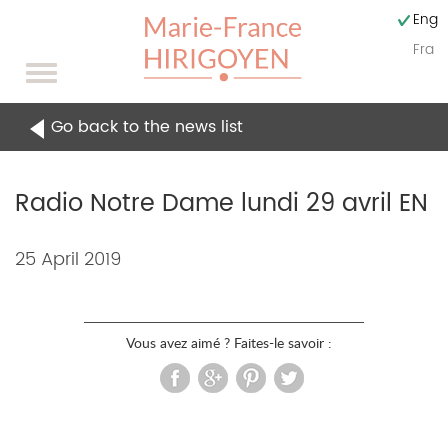
Engli
Fran
Toggle
navigation
Go back to the news list
Radio Notre Dame lundi 29 avril EN
Content
25 April 2019
of
the
Vous avez aimé ? Faites-le savoir :
news