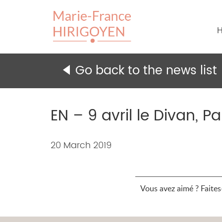
H
Go back to the news list
EN – 9 avril le Divan, Pa
Content
20 March 2019
of
the
Vous avez aimé ? Faites-
news