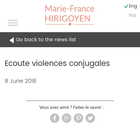
Engli
Fran
Toggle
navigation
Go back to the news list
Ecoute violences conjugales
Content
8 June 2018
of
the
Vous avez aimé ? Faites-le savoir :
news