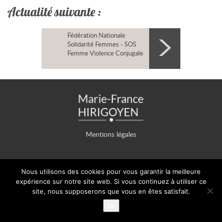
Actualité suivante :
Fédération Nationale
Solidarité Femmes - SOS
Femme Violence Conjugale
Mentions légales
Nous utilisons des cookies pour vous garantir la meilleure
© 2009-2026 Copyright Marie-France HIRIGOYEN - Le présent site
expérience sur notre site web. Si vous continuez à utiliser ce
et la totalité de son contenu sont protégés par le Code de la
site, nous supposerons que vous en êtes satisfait.
Propriété Intellectuelle.
Ok