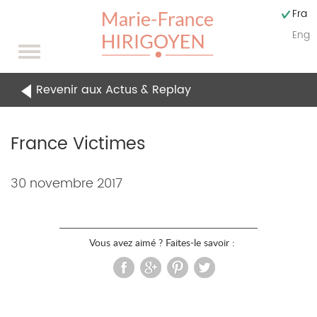
Fran
Engli
Toggle
navigation
Revenir aux Actus & Replay
France Victimes
Contenu
30 novembre 2017
de
l'actualités
Vous avez aimé ? Faites-le savoir :